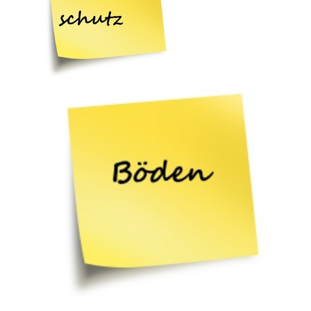
Tischlerei Gregor Heidenfels Tönisvorst Vorst 47918